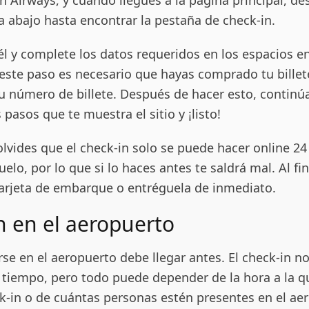
h Airways, y cuando llegues a la página principal, de
a abajo hasta encontrar la pestaña de check-in.
él y complete los datos requeridos en los espacios e
 este paso es necesario que hayas comprado tu billet
tu número de billete. Después de hacer esto, continú
 pasos que te muestra el sitio y ¡listo!
lvides que el check-in solo se puede hacer online 24
uelo, por lo que si lo haces antes te saldrá mal. Al fin
arjeta de embarque o entréguela de inmediato.
n en el aeropuerto
rse en el aeropuerto debe llegar antes. El check-in n
 tiempo, pero todo puede depender de la hora a la q
ck-in o de cuántas personas estén presentes en el ae