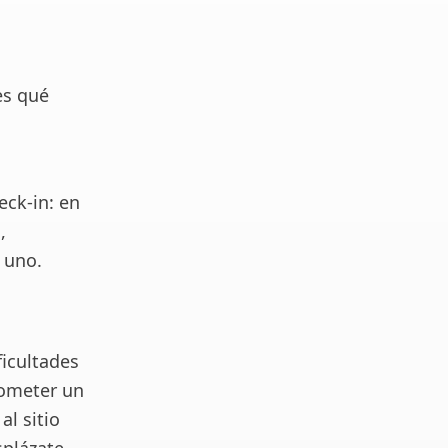
es qué
eck-in: en
,
 uno.
ficultades
cometer un
al sitio