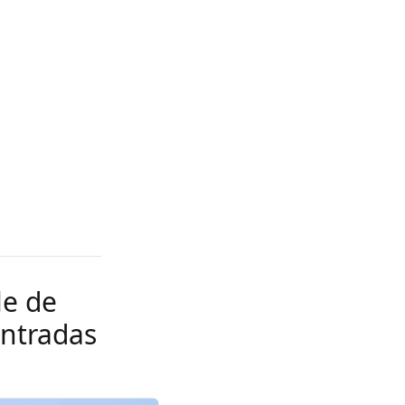
le de
entradas