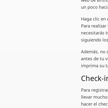
web de Britis
un poco haci
Haga clic en 
Para realizar
necesitarás 
siguiendo los
Además, no o
antes de tu v
imprima su t
Check-i
Para registra
llevar mucho
hacer el che