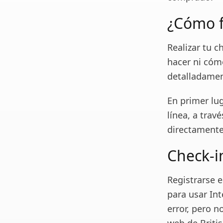
¿Cómo f
Realizar tu c
hacer ni cóm
detalladamen
En primer lu
línea, a trav
directamente
Check-i
Registrarse e
para usar In
error, pero n