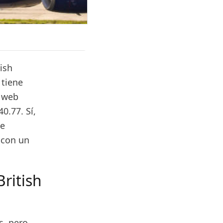
ish
 tiene
o web
0.77. Sí,
le
 con un
ritish
s, pero