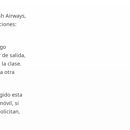
sh Airways,
ciones:
ego
 de salida,
la clase.
 a otra
egido esta
óvil, si
licitan,