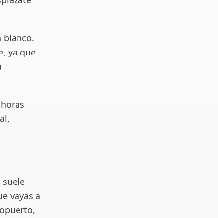
splázate
n blanco.
e, ya que
a
 horas
al,
o suele
ue vayas a
ropuerto,