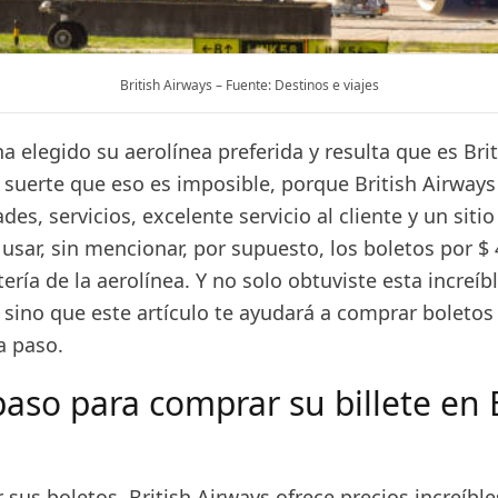
British Airways – Fuente: Destinos e viajes
a elegido su aerolínea preferida y resulta que es Brit
 suerte que eso es imposible, porque British Airways
ades, servicios, excelente servicio al cliente y un siti
 usar, sin mencionar, por supuesto, los boletos por $ 4
tería de la aerolínea. Y no solo obtuviste esta increíb
 sino que este artículo te ayudará a comprar boletos
a paso.
aso para comprar su billete en B
sus boletos, British Airways ofrece precios increíble