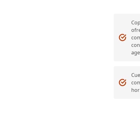
Cop
ofr
com
con
age
Cue
com
hor