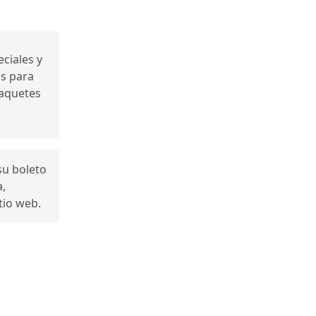
ciales y
s para
paquetes
su boleto
,
tio web.