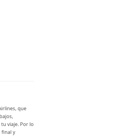
rlines, que
bajos,
u viaje. Por lo
 final y