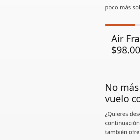
poco más sob
Air Fr
$98.0
No más 
vuelo c
¿Quieres desc
continuación
también ofre