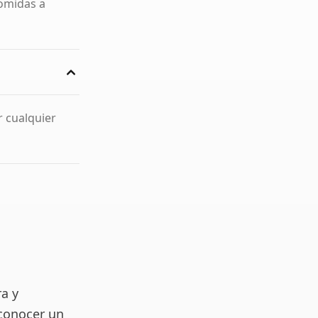
comidas a
r cualquier
a y
 conocer un