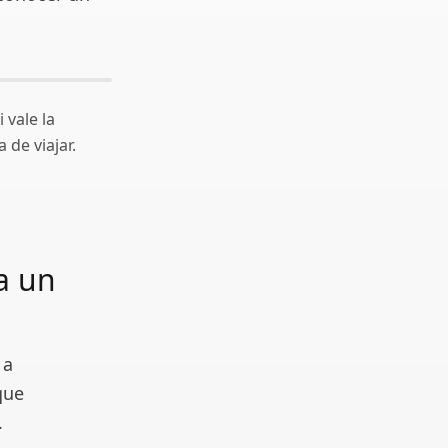
 vale la
 de viajar.
a un
 a
que
.