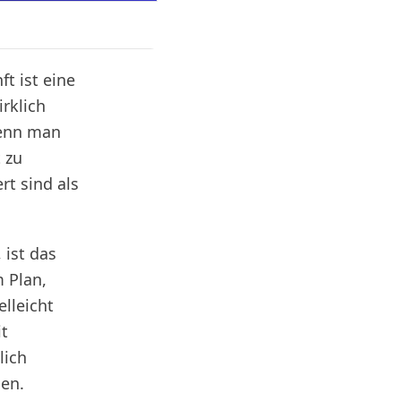
t ist eine
rklich
wenn man
 zu
rt sind als
 ist das
m Plan,
lleicht
it
lich
nen.