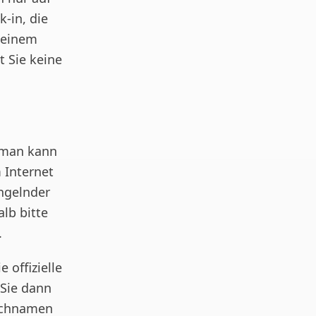
k-in, die
t einem
t Sie keine
, man kann
m Internet
angelnder
lb bitte
.
 offizielle
 Sie dann
Nachnamen