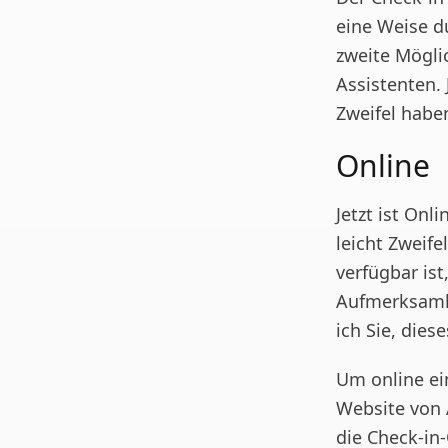
eine Weise du
zweite Mögli
Assistenten. 
Zweifel habe
Online
Jetzt ist On
leicht Zweife
verfügbar is
Aufmerksamke
ich Sie, dies
Um online ein
Website von A
die Check-in