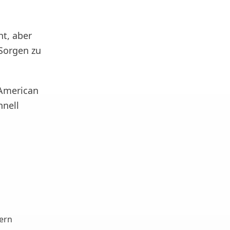
ht, aber
 Sorgen zu
i American
hnell
ern