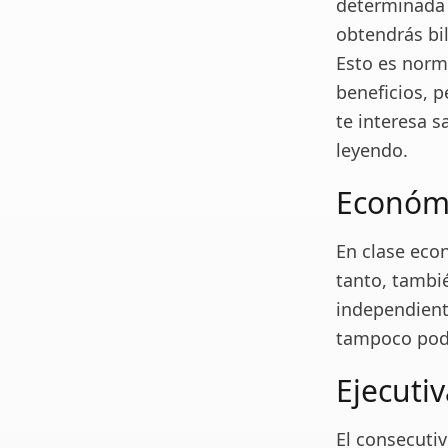
determinada 
obtendrás bi
Esto es norm
beneficios, 
te interesa s
leyendo.
Económ
En clase econ
tanto, tambié
independient
tampoco podr
Ejecutiv
El consecuti