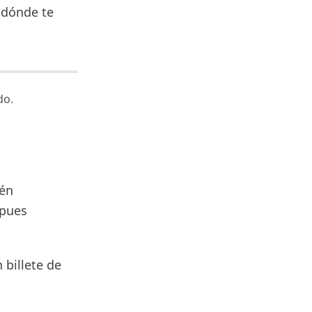
 dónde te
do.
ién
 pues
billete de