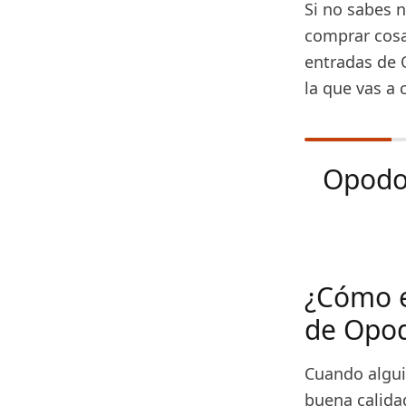
Si no sabes 
comprar cosa
entradas de 
la que vas a
Opod
¿Cómo e
de Opo
Cuando algui
buena calidad