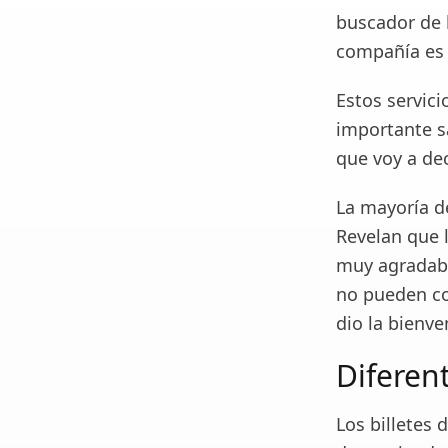
buscador de b
compañía es
Estos servic
importante s
que voy a dec
La mayoría d
Revelan que l
muy agradabl
no pueden co
dio la bienve
Diferen
Los billetes 