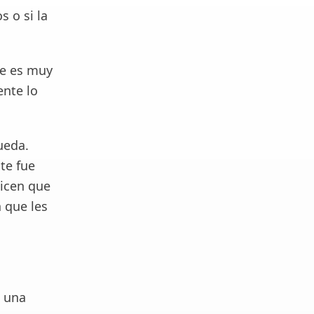
s o si la
re es muy
ente lo
ueda.
te fue
dicen que
 que les
n una