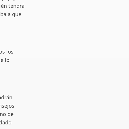
ién tendrá
 baja que
os los
e lo
ndrán
nsejos
uno de
idado