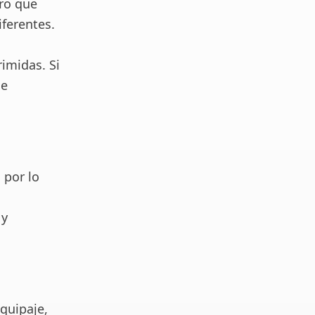
ro que
ferentes.
imidas. Si
ue
 por lo
 y
quipaje,