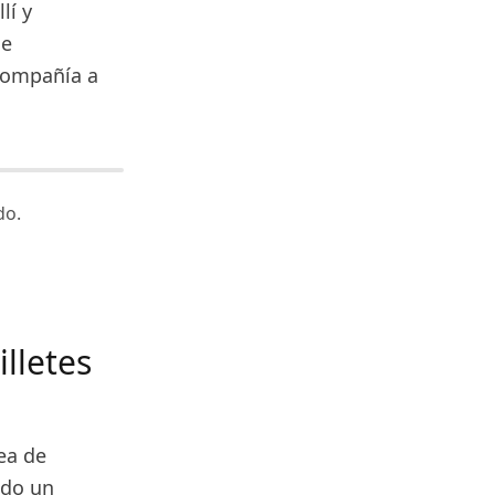
lí y
de
compañía a
do.
lletes
ea de
ndo un