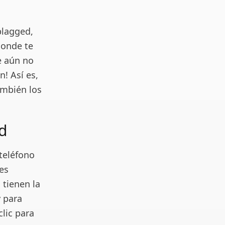
plagged,
donde te
e aún no
! Así es,
también los
ed
teléfono
des
 tienen la
y para
lic para