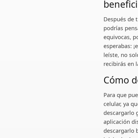
benefic
Después de t
podrías pens
equivocas, p
esperabas: ¡e
leíste, no so
recibirás en 
Cómo de
Para que pue
celular, ya q
descargarlo 
aplicación di
descargarlo 