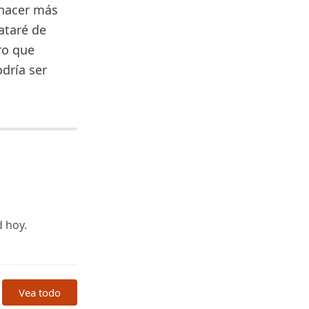
 hacer más
ataré de
ro que
dría ser
d hoy.
Vea todo