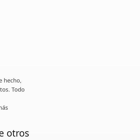
e hecho,
etos. Todo
 más
e otros