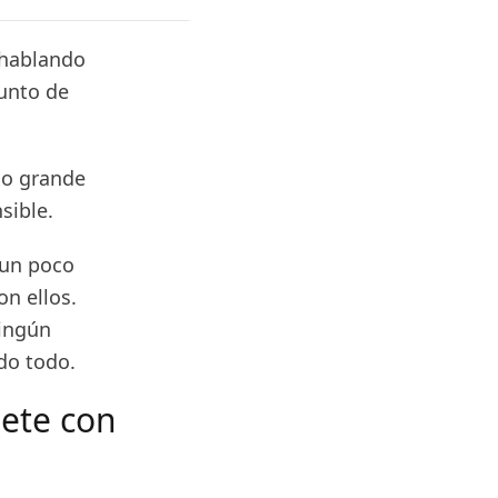
 hablando
junto de
go grande
nsible.
 un poco
n ellos.
ningún
ndo todo.
lete con