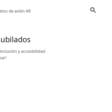
etos de avión AR
Jubilados
nclusión y accesibilidad
par!