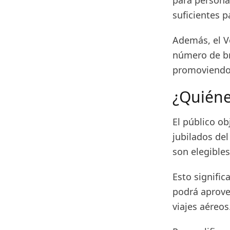
para persona
suficientes p
Además, el Vo
número de bra
promoviendo 
¿Quiéne
El público ob
jubilados de
son elegibles
Esto signific
podrá aprove
viajes aéreos