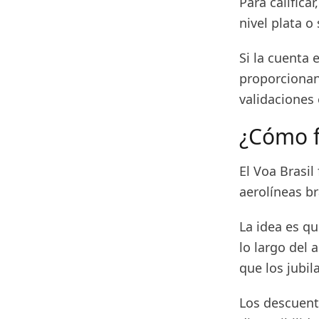
Para califica
nivel plata o 
Si la cuenta 
proporcionan
validaciones 
¿Cómo f
El Voa Brasil
aerolíneas br
La idea es q
lo largo del
que los jubil
Los descuent