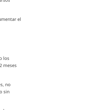
ursos
aumentar el
o los
12 meses
es, no
o sin