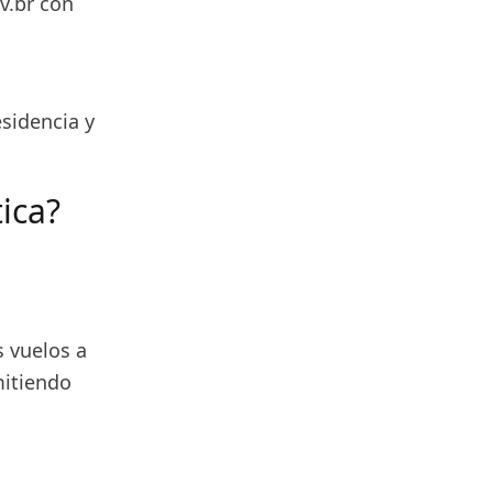
ov.br con
sidencia y
ica?
s vuelos a
mitiendo