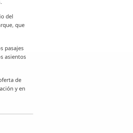
.
io del
arque, que
os pasajes
os asientos
oferta de
ación y en