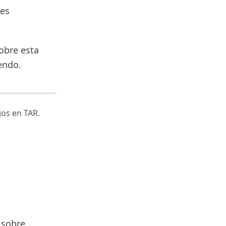
bes
sobre esta
endo.
jos en TAR.
 sobre