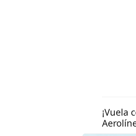
¡Vuela 
Aerolín