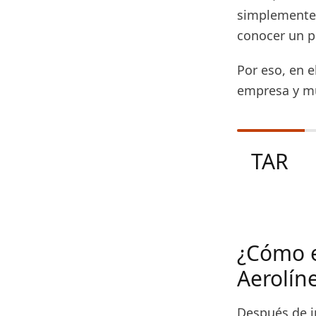
simplemente 
conocer un p
Por eso, en e
empresa y mu
TAR
¿Cómo e
Aerolín
Después de i