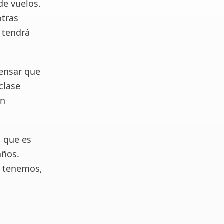
de vuelos.
otras
 tendrá
pensar que
clase
on
s que es
años.
e tenemos,