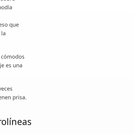
podía
eso que
 la
uy cómodos
je es una
veces
enen prisa.
rolíneas