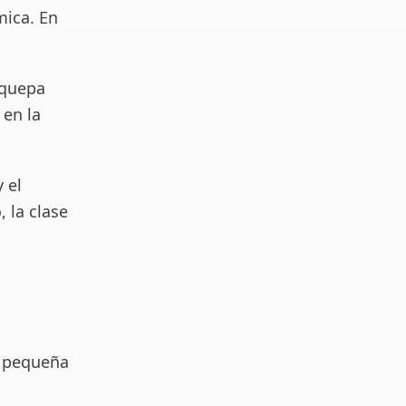
mica. En
 quepa
 en la
 el
 la clase
s pequeña