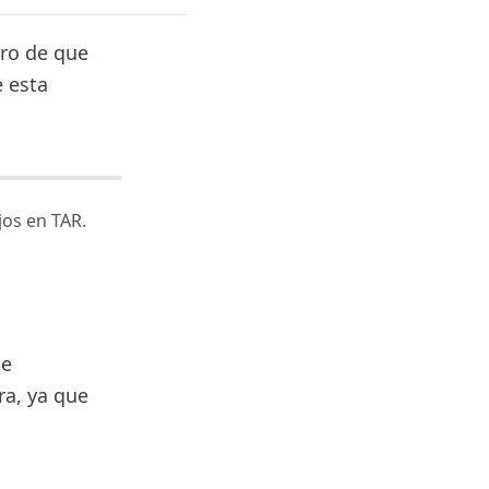
uro de que
e esta
jos en TAR.
te
ra, ya que