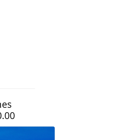
nes
0.00