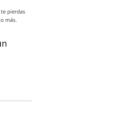
 te pierdas
co más.
un