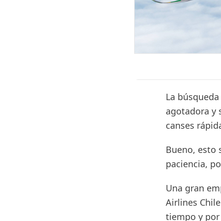
La búsqueda 
agotadora y 
canses rápid
Bueno, esto 
paciencia, p
Una gran emp
Airlines Chil
tiempo y por