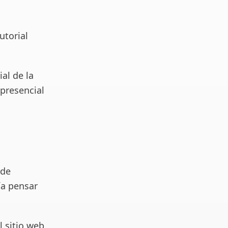
utorial
ial de la
 presencial
 de
ía pensar
 sitio web