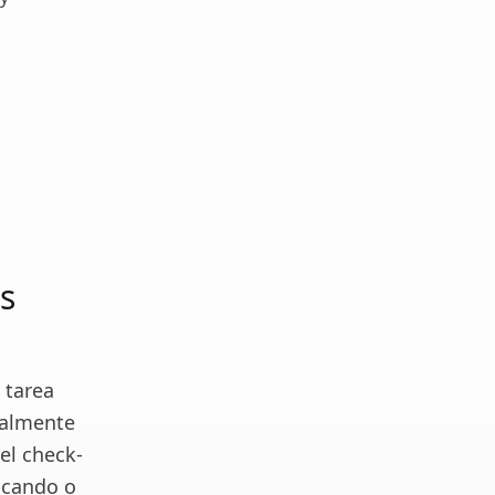
s
 tarea
ealmente
el check-
licando o