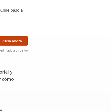
 Chile paso a
Vuela ahora
edirigido a otro sitio
rial y
er cómo
.
 y