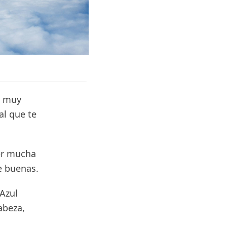
a muy
al que te
er mucha
e buenas.
Azul
abeza,